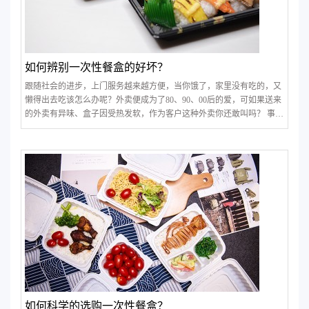
如何辨别一次性餐盒的好坏？
跟随社会的进步，上门服务越来越方便，当你饿了，家里没有吃的，又
懒得出去吃该怎么办呢？外卖便成为了80、90、00后的爱，可如果送来
的外卖有异味、盒子因受热发软，作为客户这种外卖你还敢叫吗？ 事实
上，现实生活中经常因为店家在购买餐盒时失误而造成很多尴尬的局
面。下面就来教大家几招，如何判断一次性餐盒的质量！
如何科学的选购一次性餐盒？